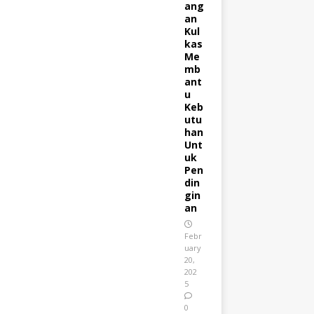
ang
an
Kul
kas
Me
mb
ant
u
Keb
utu
han
Unt
uk
Pen
din
gin
an
Febr
uary
20,
202
5
0