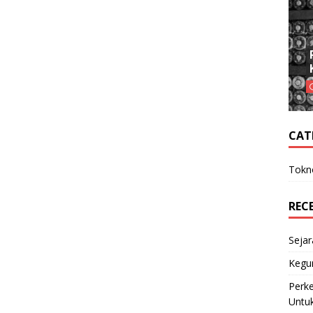
CAT
Tokno
REC
Sejar
Kegu
Perk
Untu