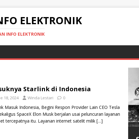
NFO ELEKTRONIK
N INFO ELEKTRONIK
uknya Starlink di Indonesia
e 18, 2024
Winda Lestari
0
ink Masuk Indonesia, Begini Respon Provider Lain CEO Tesla
sekaligus SpaceX Elon Musk berjalan usai peluncuran layanan
K
net tercepatnya itu. Layanan internet satelit milik
[…]
l
r
m