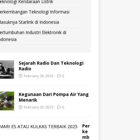
eknologi Kendaraan Listrik
erkembangan Teknologi Informasi
asuknya Starlink di Indonesia
ertumbuhan Industri Elektronik di
ndonesia
Sejarah Radio Dan Teknologi
Radio
February 20, 2025
0
Kegunaan Dari Pompa Air Yang
Menarik
February 20, 2025
0
Per
ke
mb