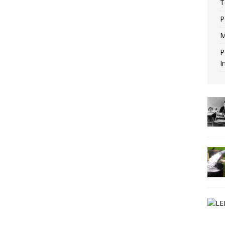
T
P
M
P
I