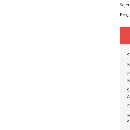
Seje
Peng
S
K
P
K
S
A
P
M
S