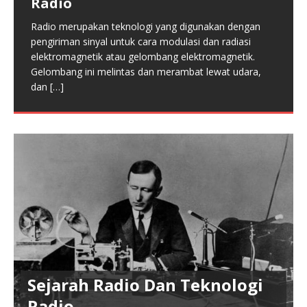
Radio
Kipas Angin
dan otomatis. Pada masa sekarang, Komputer sudah
Pompa air merupakan suatu alat hasil dari teknik dasar
Radio merupakan teknologi yang digunakan dengan
di pahami menjadi elektronik digital
[…]
Kipas Angin di gunakan untuk mendapatkan angin
dan terapan, untuk mengambil air dengan hasil yang
pengiriman sinyal untuk cara modulasi dan radiasi
dengan menggunakan teknologi. Fungsi yang
cepat dan mudah melebihi kapasitas dengan cara
elektromagnetik atau gelombang elektromagnetik.
umumnya merupakan supaya pendingan udara,
pengambilan
[…]
Gelombang ini melintas dan merambat lewat udara,
Penyegaran udaraa, ventilasi, pengering. Kipas angin
dan
[…]
juga di
[…]
Sejarah Radio Dan Teknologi
Radio