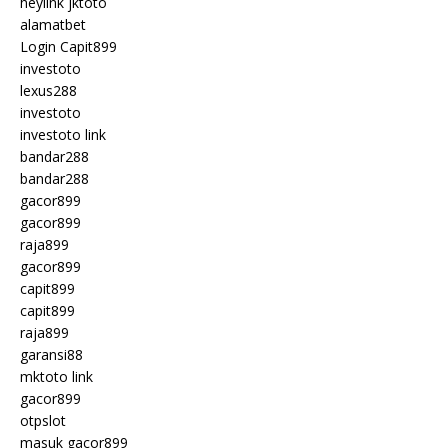
heylink jktoto
alamatbet
Login Capit899
investoto
lexus288
investoto
investoto link
bandar288
bandar288
gacor899
gacor899
raja899
gacor899
capit899
capit899
raja899
garansi88
mktoto link
gacor899
otpslot
masuk gacor899